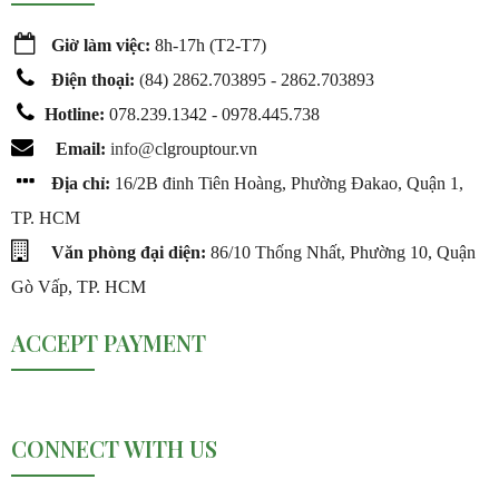
Giờ làm việc:
8h-17h (T2-T7)
Điện thoại:
(
84) 2862.703895 - 2862.703893
Hotline:
078.239.1342 - 0978.445.738
Email:
info@c
lgrouptour.vn
Địa chỉ:
16/2B đinh Tiên Hoàng, Phường Đakao, Quận 1,
TP. HCM
Văn phòng đại diện:
86/10 Thống Nhất, Phường 10, Quận
Gò Vấp, TP. HCM
ACCEPT PAYMENT
CONNECT WITH US