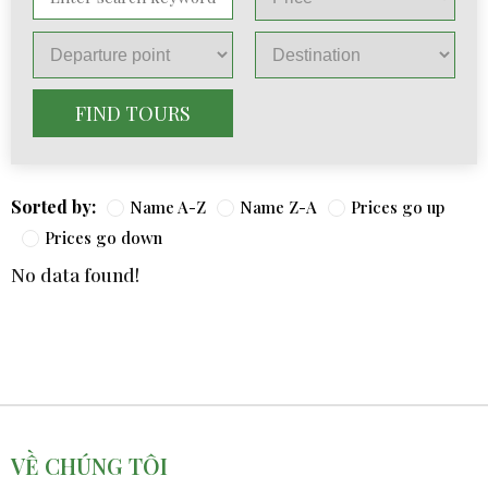
FIND TOURS
Sorted by:
Name A-Z
Name Z-A
Prices go up
Prices go down
No data found!
VỀ CHÚNG TÔI