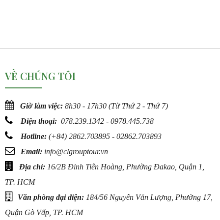
VỀ CHÚNG TÔI
Giờ làm việc:
8h30 - 17h30 (Từ Thứ 2 - Thứ 7)
Điện thoại:
078.239.1342 - 0978.445.738
Hotline:
(
+84) 2862.703895 - 02862.703893
Email:
info@c
lgrouptour.vn
Địa chỉ:
16/2B Đinh Tiên Hoàng, Phường Đakao, Quận 1,
TP. HCM
Văn phòng đại diện:
184/56 Nguyễn Văn Lượng, Phường 17,
Quận Gò Vấp, TP. HCM